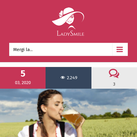
Mergi la...
5
2.249
03, 2020
3