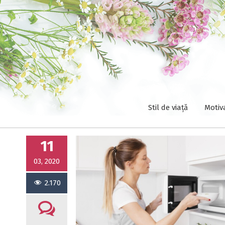
Stil de viață
Motiv
11
03, 2020
2.170