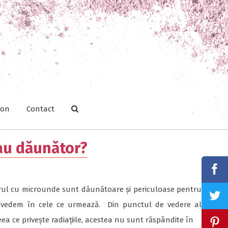
ion
Contact
sau dăunător?
orul cu microunde sunt dăunătoare și periculoase pentru
ă vedem în cele ce urmează. Din punctul de vedere al
eea ce privește radiațiile, acestea nu sunt răspândite în