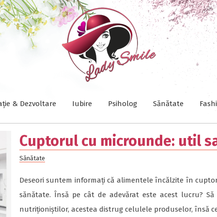
ație & Dezvoltare
Iubire
Psiholog
Sănătate
Fash
Cuptorul cu microunde: util 
Sănătate
Deseori suntem informați că alimentele încălzite în cupt
sănătate. Însă pe cât de adevărat este acest lucru? S
nutriționiștilor, acestea distrug celulele produselor, însă c