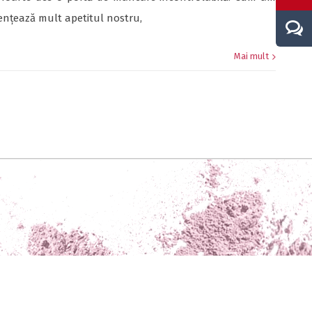
uențează mult apetitul nostru,
Mai mult