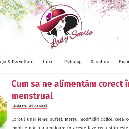
ație & Dezvoltare
Iubire
Psiholog
Sănătate
Fash
Cum sa ne alimentăm corect în 
menstrual
Sănătate
Stil de viață
Corpul unei femei suferă mereu modificări ciclice, ceea 
emoțiile pot lua amploare în aceste faze ceea stârneșt