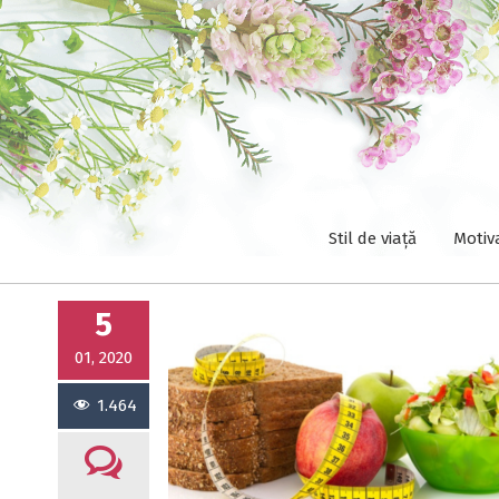
Stil de viață
Motiv
5
01, 2020
1.464