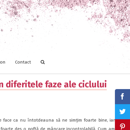
ion
Contact
diferitele faze ale ciclului
ce face ca nu întotdeauna să ne simțim foarte bine, iar
e foarte des o poftă de mâncare incontrolabilă. Cum am