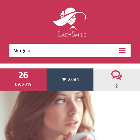
Mergi la...
26
2.084
09, 2019
2