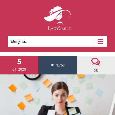
Mergi la...
5
1.763
01, 2020
28