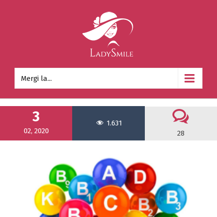
Mergi la...
3
1.631
02, 2020
28