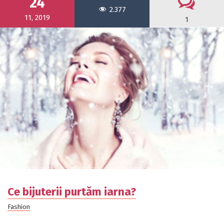
24
2.377
11, 2019
1
Ce bijuterii purtăm iarna?
Fashion