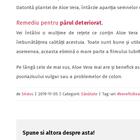
Datorită plantei de Aloe Vera, întârzie apariția semnelor 
Remediu pentru
părul deteriorat
.
Vei întâlni o mulțime de rețete ce conțin Aloe Vera
îmbunătățirea calității acestuia. Toate sunt bune și utile
asemenea, aceasta elimină o mare parte a filmului lubrif
Pe lângă cele de mai sus, Aloe Vera mai are și beneficii a
psoriazisului vulgar sau a problemelor de colon.
de
Silvius
|
2019-11-05
|
Categorii:
Sănătate
|
Tag-uri:
#beneficiile
Spune si altora despre asta!