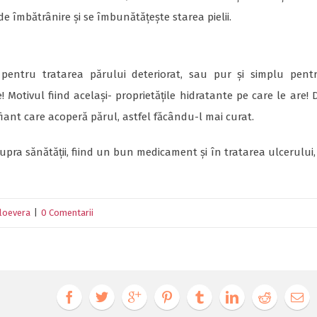
de îmbătrânire și se îmbunătățește starea pielii.
 pentru tratarea părului deteriorat, sau pur și simplu pent
! Motivul fiind același- proprietățile hidratante pe care le are! 
iant care acoperă părul, astfel făcându-l mai curat.
supra sănătății, fiind un bun medicament și în tratarea ulcerului,
aloevera
|
0 Comentarii