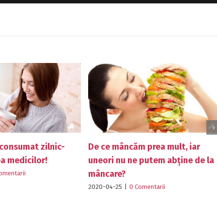
De ce mâncăm prea mult, iar
Află ce tip de sp
uneori nu ne putem abține de la
potrivit pentru v
mâncare?
2020-04-25
|
0 Comenta
2020-04-25
|
0 Comentarii