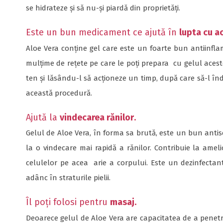
se hidrateze și să nu-și piardă din proprietăți.
Este un bun medicament ce ajută în
lupta cu a
Aloe Vera conține gel care este un foarte bun antiinfla
mulțime de rețete pe care le poți prepara cu gelul aceste
ten și lăsându-l să acționeze un timp, după care să-l în
această procedură.
Ajută la
vindecarea rănilor
.
Gelul de Aloe Vera, în forma sa brută, este un bun antise
la o vindecare mai rapidă a rănilor. Contribuie la ameli
celulelor pe acea arie a corpului. Este un dezinfectant
adânc în straturile pielii.
Îl poți folosi pentru
masaj.
Deoarece gelul de Aloe Vera are capacitatea de a penetra