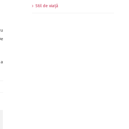
Stil de viață
ru
De
 a