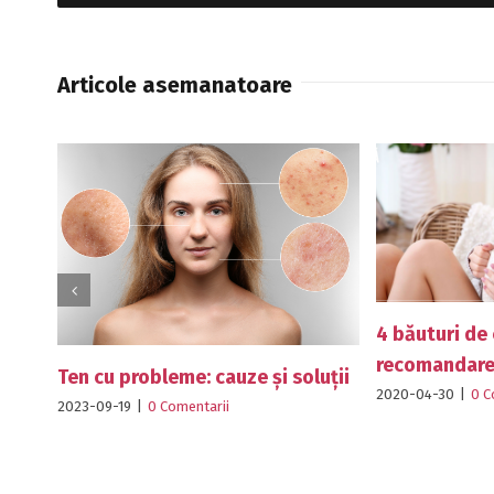
Articole asemanatoare
4 băuturi de consumat zilnic-
recomandarea medicilor!
me: cauze și soluții
2020-04-30
|
0 Comentarii
mentarii