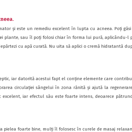
cneea
.
mator și este un remediu excelent în lupta cu acneea. Poți găsi
i plante, sau îl poți folosi chiar în forma lui pură, aplicându-l 
depărtezi cu apă curată. Nu uita să aplici o cremă hidratantă du
ptic, iar datorită acestui fapt el conține elemente care contribu
orarea circulației sângelui în zona rănită și ajută la regenerar
 excelent, iar efectul său este foarte intens, deoarece pătrun
 pielea foarte bine, mulți îl folosesc în curele de masaj relaxan