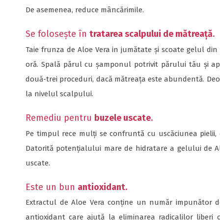
De asemenea, reduce mâncărimile.
Se folosește în
tratarea scalpului de mătreață
.
Taie frunza de Aloe Vera in jumătate și scoate gelul din 
oră. Spală părul cu șamponul potrivit părului tău și ap
două-trei proceduri, dacă mătreața este abundentă. Deoa
la nivelul scalpului.
Remediu pentru
buzele uscate
.
Pe timpul rece mulți se confruntă cu uscăciunea pielii,
Datorită potențialului mare de hidratare a gelului de A
uscate.
Este un bun
antioxidant.
Extractul de Aloe Vera conține un număr impunător de 
antioxidant care ajută la eliminarea radicalilor liber