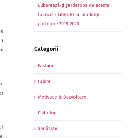
Eliberează-ți garderoba de aceste
lucruri! - LifeInfo
la
Tendințe
paltoane 2019-2020
de
in
Categorii
de
Fashion
Iubire
a.
or
Motivație & Dezvoltare
Psiholog
ct
Sănătate
e.