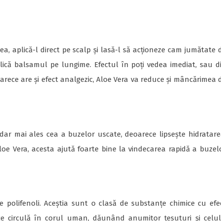
ea, aplică-l direct pe scalp și lasă-l să acționeze cam jumătate 
lică balsamul pe lungime. Efectul în poți vedea imediat, sau d
rece are și efect analgezic, Aloe Vera va reduce și mâncărimea 
 dar mai ales cea a buzelor uscate, deoarece lipsește hidratare
loe Vera, acesta ajută foarte bine la vindecarea rapidă a buzel
polifenoli. Aceștia sunt o clasă de substanțe chimice cu efe
i ce circulă în corul uman, dăunând anumitor țesuturi și celul