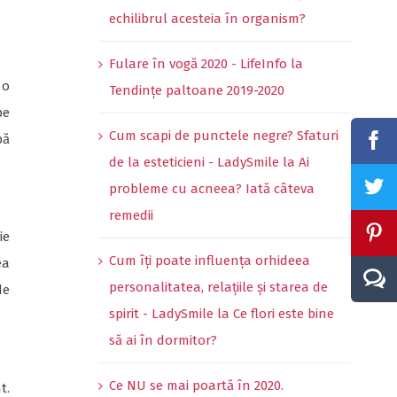
echilibrul acesteia în organism?
Fulare în vogă 2020 - LifeInfo
la
 o
Tendințe paltoane 2019-2020
pe
Cum scapi de punctele negre? Sfaturi
pă
de la esteticieni - LadySmile
la
Ai
probleme cu acneea? Iată câteva
remedii
ie
Cum îți poate influența orhideea
ea
personalitatea, relațiile și starea de
de
spirit - LadySmile
la
Ce flori este bine
să ai în dormitor?
Ce NU se mai poartă în 2020.
t.