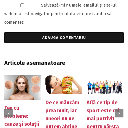
Salvează-mi numele, emailul și site-ul
web în acest navigator pentru data viitoare când o să
comentez.
Articole asemanatoare
De ce mâncăm
Află ce tip de
Ten cu
prea mult, iar
sport este cel
probleme:
uneori nu ne
mai potrivit
cauze și soluții
putem abține
pentru vârsta