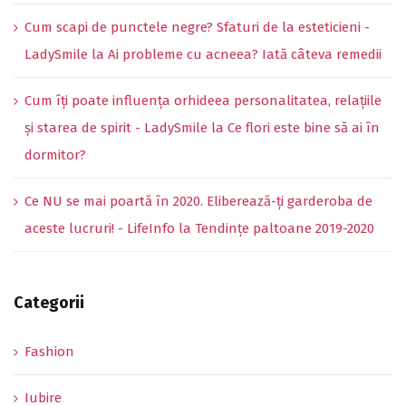
Cum scapi de punctele negre? Sfaturi de la esteticieni -
LadySmile
la
Ai probleme cu acneea? Iată câteva remedii
Cum îți poate influența orhideea personalitatea, relațiile
și starea de spirit - LadySmile
la
Ce flori este bine să ai în
dormitor?
Ce NU se mai poartă în 2020. Eliberează-ți garderoba de
aceste lucruri! - LifeInfo
la
Tendințe paltoane 2019-2020
Categorii
Fashion
Iubire