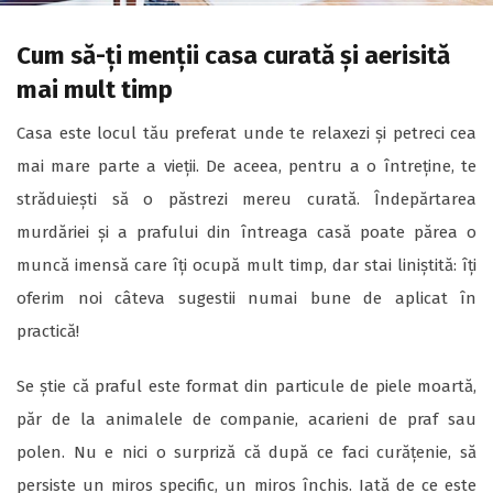
Cum să-ți menții casa curată și aerisită
mai mult timp
Casa este locul tău preferat unde te relaxezi și petreci cea
mai mare parte a vieții. De aceea, pentru a o întreține, te
străduiești să o păstrezi mereu curată. Îndepărtarea
murdăriei și a prafului din întreaga casă poate părea o
muncă imensă care îți ocupă mult timp, dar stai liniștită: îți
oferim noi câteva sugestii numai bune de aplicat în
practică!
Se știe că praful este format din particule de piele moartă,
păr de la animalele de companie, acarieni de praf sau
polen. Nu e nici o surpriză că după ce faci curățenie, să
persiste un miros specific, un miros închis. Iată de ce este