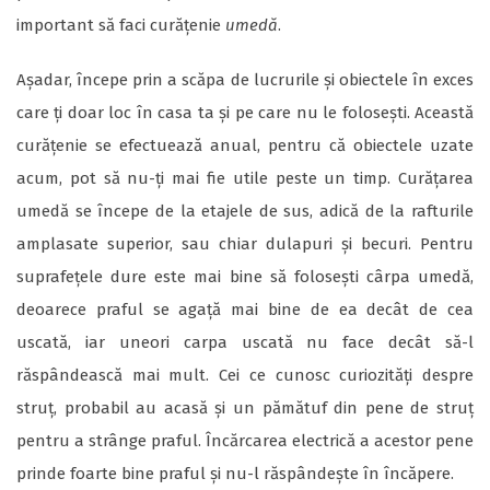
important să faci curățenie
umedă
.
Așadar, începe prin a scăpa de lucrurile și obiectele în exces
care ți doar loc în casa ta și pe care nu le folosești. Această
curățenie se efectuează anual, pentru că obiectele uzate
acum, pot să nu-ți mai fie utile peste un timp. Curățarea
umedă se începe de la etajele de sus, adică de la rafturile
amplasate superior, sau chiar dulapuri și becuri. Pentru
suprafețele dure este mai bine să folosești cârpa umedă,
deoarece praful se agață mai bine de ea decât de cea
uscată, iar uneori carpa uscată nu face decât să-l
răspândească mai mult. Cei ce cunosc curiozități despre
struț, probabil au acasă și un pămătuf din pene de struț
pentru a strânge praful. Încărcarea electrică a acestor pene
prinde foarte bine praful și nu-l răspândește în încăpere.