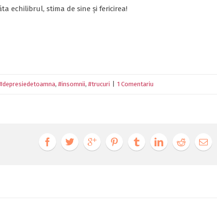
a echilibrul, stima de sine și fericirea!
#depresiedetoamna
,
#insomnii
,
#trucuri
|
1 Comentariu