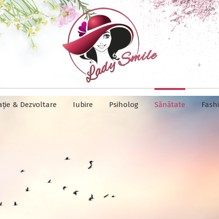
ație & Dezvoltare
Iubire
Psiholog
Sănătate
Fash