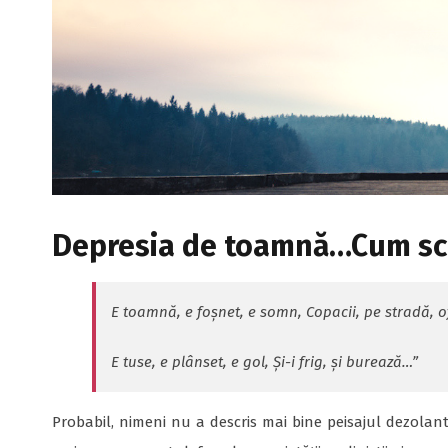
Depresia de toamnă…Cum sc
E toamnă, e foșnet, e somn,
Copacii, pe stradă, 
E tuse, e plânset, e gol,
Și-i frig, și burează…”
Probabil, nimeni nu a descris mai bine peisajul dezola