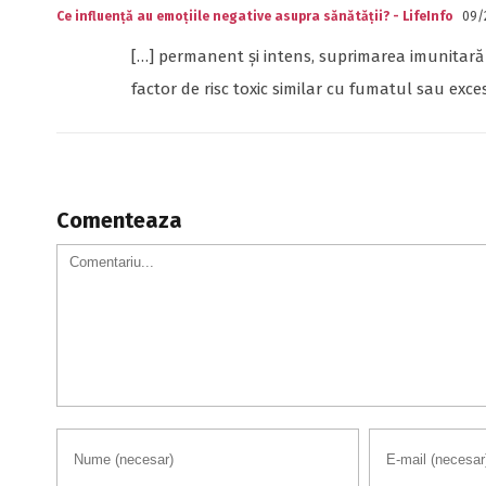
Ce influență au emoțiile negative asupra sănătății? - LifeInfo
09/2
[…] permanent și intens, suprimarea imunitară 
factor de risc toxic similar cu fumatul sau exce
Comenteaza