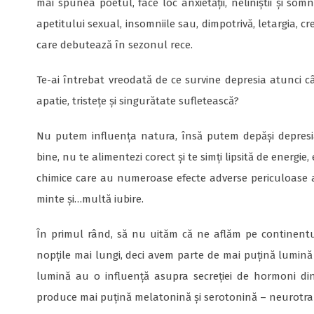
mai spunea poetul, face loc anxietății, neliniștii și som
apetitului sexual, insomniile sau, dimpotrivă, letargia, 
care debutează în sezonul rece.
Te-ai întrebat vreodată de ce survine depresia atunci 
apatie, tristețe și singurătate sufletească?
Nu putem influența natura, însă putem depăși depresia
bine, nu te alimentezi corect și te simți lipsită de energie
chimice care au numeroase efecte adverse periculoase asu
minte și…multă iubire.
În primul rând, să nu uităm că ne aflăm pe continentu
nopțile mai lungi, deci avem parte de mai puțină lumină 
lumină au o influență asupra secreției de hormoni din 
produce mai puțină melatonină și serotonină – neurotrans