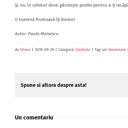
Și, nu în ultimul rând, gândește pozitiv pentru a-ți recăpăt
O toamnă frumoasă îți doresc!
Autor: Paula Moisescu
de
Silvius
|
2019-09-29
|
Categorii:
Sănătate
|
Tag-uri:
#anxietate
,
Spune si altora despre asta!
Un comentariu