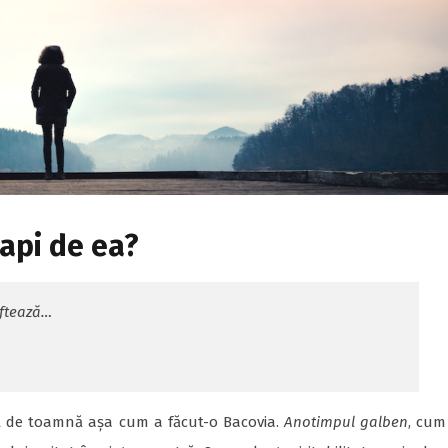
api de ea?
oftează…
nt de toamnă așa cum a făcut-o Bacovia.
Anotimpul galben
, cum 