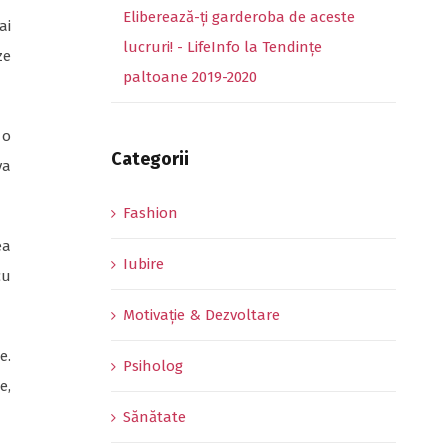
Eliberează-ți garderoba de aceste
ai
lucruri! - LifeInfo
la
Tendințe
ze
paltoane 2019-2020
 o
Categorii
va
Fashion
ea
Iubire
cu
Motivație & Dezvoltare
e.
Psiholog
e,
Sănătate