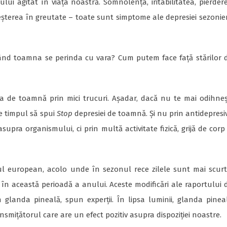
nului agitat în viața noastră. Somnolența, iritabilitatea, pierder
creșterea în greutate – toate sunt simptome ale depresiei sezonie
când toamna se perinda cu vara? Cum putem face față stărilor 
 de toamnă prin mici trucuri. Așadar, dacă nu te mai odihneș
, e timpul să spui
Stop
depresiei de toamnă. Și nu prin antidepresi
pra organismului, ci prin multă activitate fizică, grijă de corp 
l european, acolo unde în sezonul rece zilele sunt mai scurt
în această perioadă a anului. Aceste modificări ale raportului 
glanda pineală, spun experții. În lipsa luminii, glanda pinea
mițătorul care are un efect pozitiv asupra dispoziției noastre.