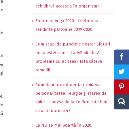
ea
echilibrul acesteia în organism?
re
Fulare în vogă 2020 - LifeInfo
la
Tendințe paltoane 2019-2020
de
Cum scapi de punctele negre? Sfaturi
de la esteticieni - LadySmile
la
Ai
ti
probleme cu acneea? Iată câteva
ve
remedii
și
Cum îți poate influența orhideea
personalitatea, relațiile și starea de
e,
spirit - LadySmile
la
Ce flori este bine
de
să ai în dormitor?
lă
Ce NU se mai poartă în 2020.