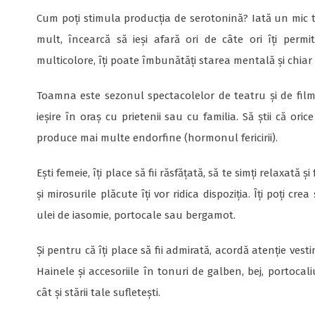
Cum poți stimula producția de serotonină? Iată un mic 
mult, încearcă să ieși afară ori de câte ori îți per
multicolore, îți poate îmbunătăți starea mentală și chiar 
Toamna este sezonul spectacolelor de teatru și de film.
ieșire în oraș cu prietenii sau cu familia. Să știi că orice
produce mai multe endorfine (hormonul fericirii).
Ești femeie, îți place să fii răsfățată, să te simți relaxat
și mirosurile plăcute îți vor ridica dispoziția. Îți poți
ulei de iasomie, portocale sau bergamot.
Și pentru că îți place să fii admirată, acordă atenție ve
Hainele și accesoriile în tonuri de galben, bej, portoca
cât și stării tale sufletești.