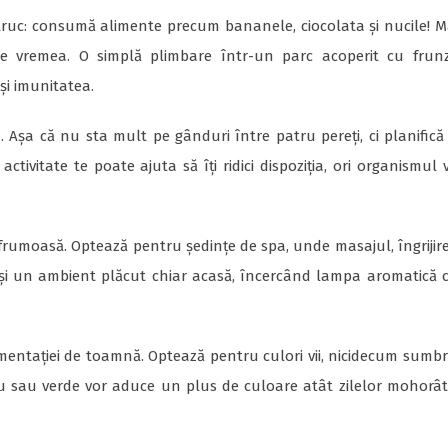
truc: consumă alimente precum bananele, ciocolata și nucile! M
mite vremea. O simplă plimbare într-un parc acoperit cu frun
și imunitatea.
 Așa că nu sta mult pe gânduri între patru pereți, ci planifică
 activitate te poate ajuta să îți ridici dispoziția, ori organismul 
ă și frumoasă. Optează pentru ședințe de spa, unde masajul, îngrijir
 crea și un ambient plăcut chiar acasă, încercând lampa aromatică 
stimentației de toamnă. Optează pentru culori vii, nicidecum sumbr
liu sau verde vor aduce un plus de culoare atât zilelor mohorât